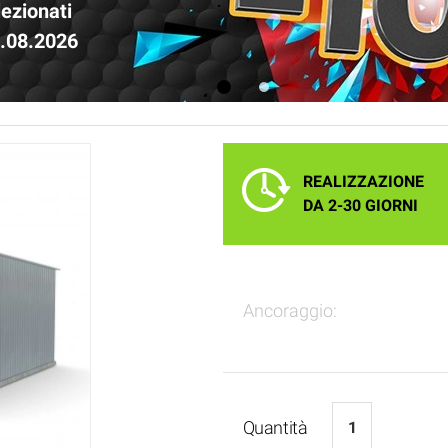
lezionati
1.08.2026
1
2
REALIZZAZIONE
DA 2-30 GIORNI
Ancoraggio:
Quantità