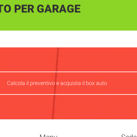
TO PER GARAGE
Calcola il preventivo e acquista il box auto