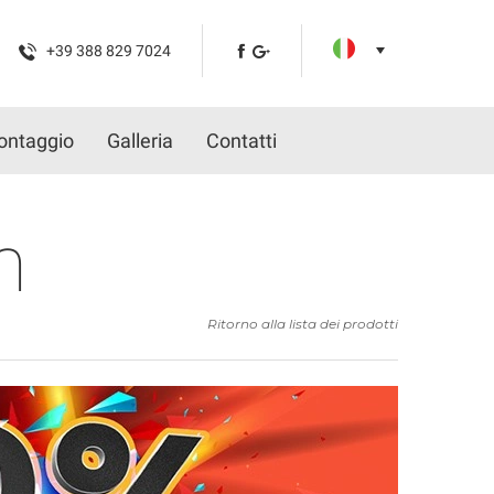
+39 388 829 7024
ontaggio
Galleria
Contatti
m
Ritorno alla lista dei prodotti
Gara
* Desi