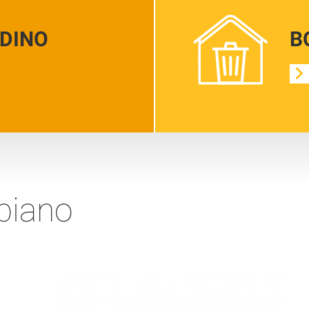
RDINO
B
 piano