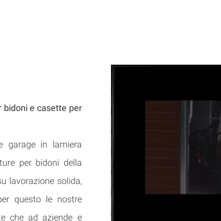
r bidoni e casette per
e garage in lamiera
ture per bidoni della
u lavorazione solida,
 per questo le nostre
ate che ad aziende e