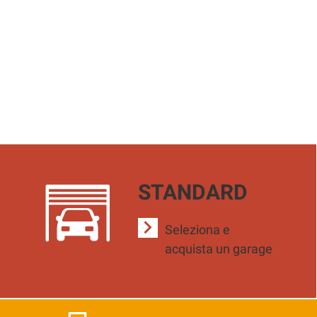
STANDARD
Seleziona e
acquista un garage