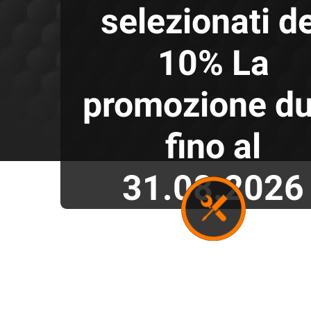
Scopri l'offerta
dei moderni
garage di classe
PREMIUM