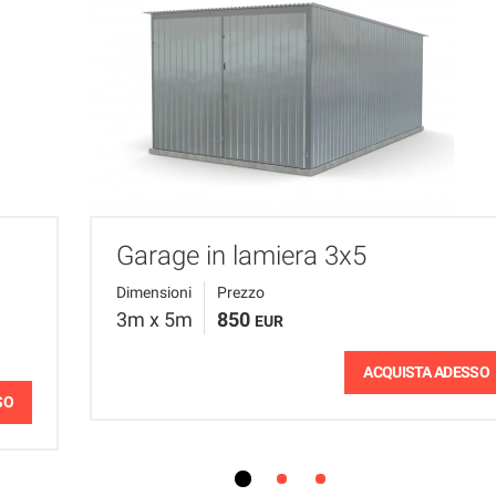
Garage in lamiera 3x5
Dimensioni
Prezzo
3m x 5m
850
EUR
ACQUISTA ADESSO
SO
1
2
3