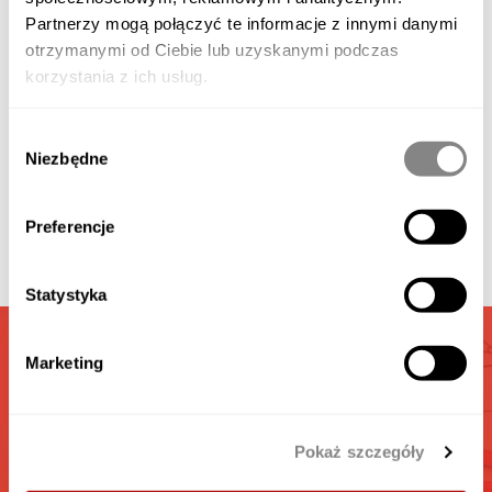
Descrizione del prodotto
Partnerzy mogą połączyć te informacje z innymi danymi
otrzymanymi od Ciebie lub uzyskanymi podczas
korzystania z ich usług.
Elementi aggiuntivi disponibili
Wybór
Niezbędne
zgody
Galleria
Preferencje
Video
Statystyka
CALCOLATORE
Marketing
BOX AUTO
Pokaż szczegóły
Calcola il preventivo e acquista il box auto