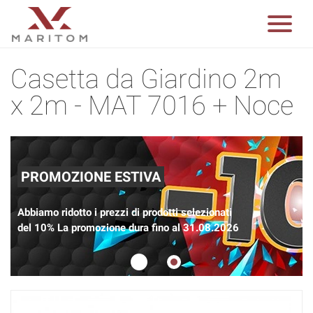
Casetta da Giardino 2m
x 2m - MAT 7016 + Noce
PROMOZIONE ESTIVA
Abbiamo ridotto i prezzi di prodotti selezionati
del 10% La promozione dura fino al 31.08.2026
1
2