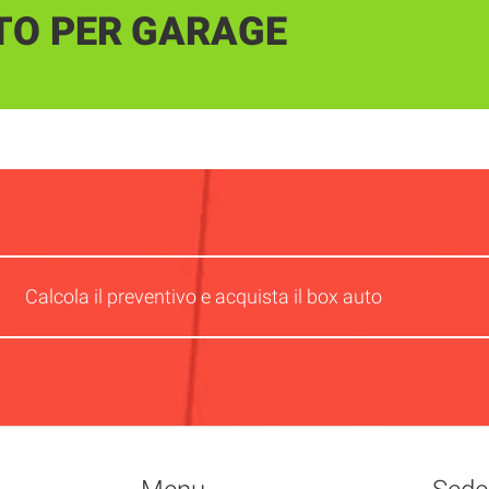
TO PER GARAGE
Calcola il preventivo e acquista il box auto