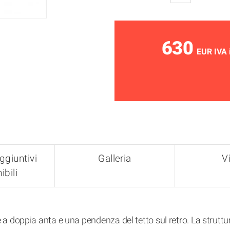
630
EUR IVA 
ggiuntivi
Galleria
V
ibili
a doppia anta e una pendenza del tetto sul retro. La struttur