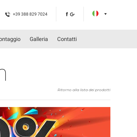
+39 388 829 7024
ontaggio
Galleria
Contatti
m
Ritorno alla lista dei prodotti
Gara
* Desi