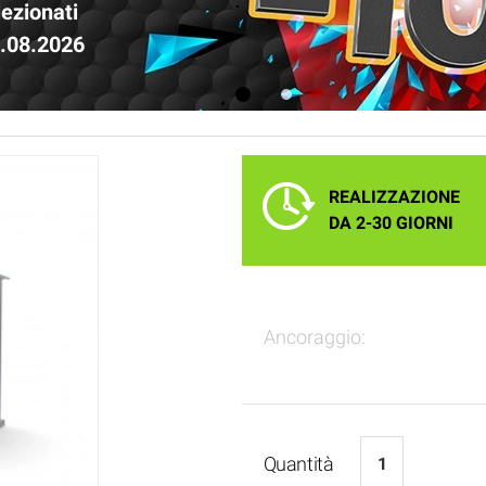
lezionati
1.08.2026
1
2
REALIZZAZIONE
DA 2-30 GIORNI
Ancoraggio:
Quantità