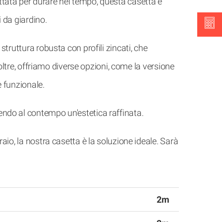
ttata per durare nel tempo, questa casetta è
i da giardino.
struttura robusta con profili zincati, che
noltre, offriamo diverse opzioni, come la versione
e funzionale.
endo al contempo un'estetica raffinata.
aio, la nostra casetta è la soluzione ideale. Sarà
2m