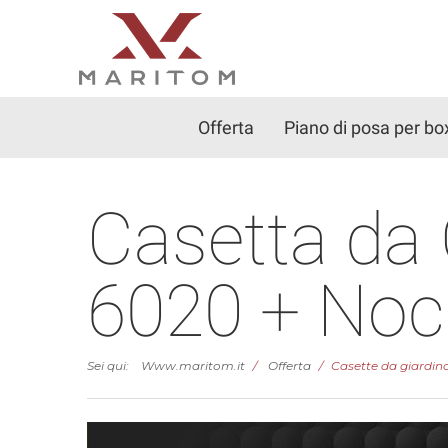
Offerta
Piano di posa per bo
Casetta da
6020 + Noc
Sei qui:
Www.maritom.it
Offerta
Casette da giardin