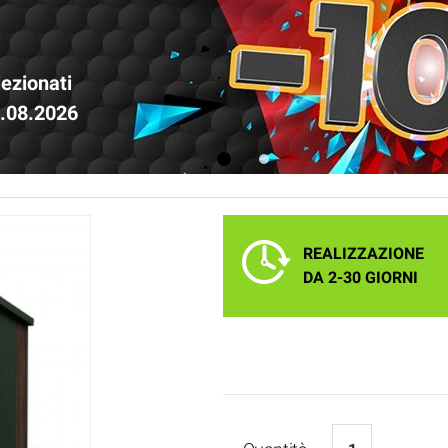
lezionati
1.08.2026
1
2
REALIZZAZIONE
DA 2-30 GIORNI