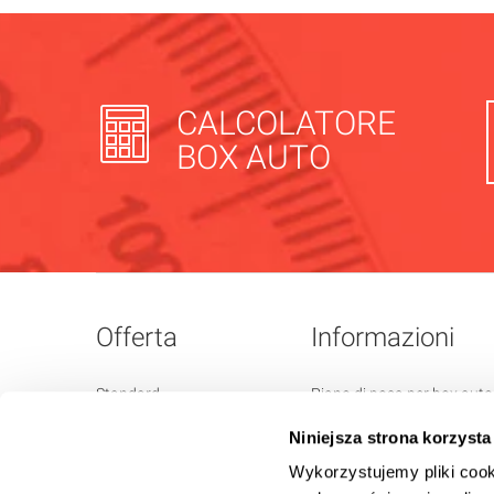
CALCOLATORE
BOX AUTO
Offerta
Informazioni
Standard
Piano di posa per box auto
Garage premium
Colori disponibili
Niniejsza strona korzysta
Box auto retrò
Consegna e montaggio
Wykorzystujemy pliki cook
Casette da giardino
Feltro anticondensa