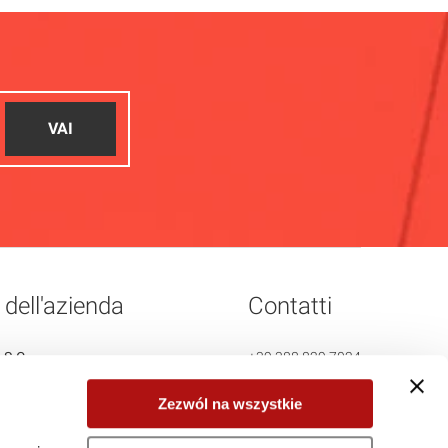
VAI
dell'azienda
Contatti
 S.C.
+39 388 829 7024
Stadniki 190
Zezwól na wszystkie
 aperta
info@maritom.it