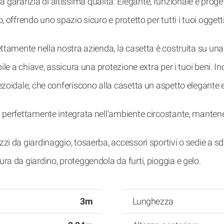
 garanzia di altissima qualità. Elegante, funzionale e proge
, offrendo uno spazio sicuro e protetto per tutti i tuoi oggett
ettamente nella nostra azienda, la casetta è costruita su una 
bile a chiave, assicura una protezione extra per i tuoi beni. I
pezoidale, che conferiscono alla casetta un aspetto elegante 
ta perfettamente integrata nell'ambiente circostante, manten
zi da giardinaggio, tosaerba, accessori sportivi o sedie a sdr
ura da giardino, proteggendola da furti, pioggia e gelo.
3m
Lunghezza