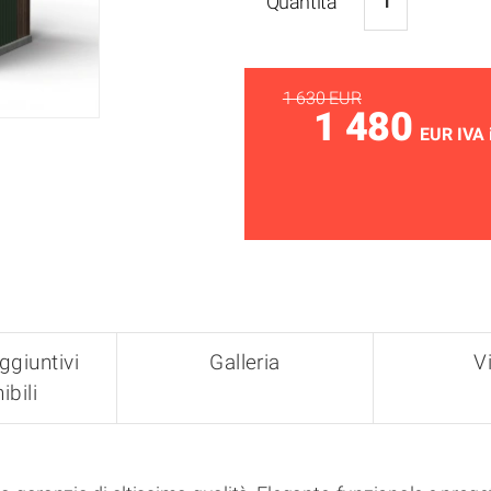
Quantità
1 630 EUR
1 480
EUR IVA 
ggiuntivi
Galleria
V
ibili