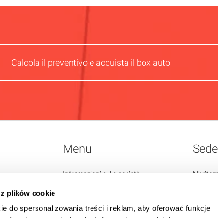
Calcola il preventivo e acquista il box auto
Menu
Sede 
Informazioni sulla società
Maritom
Contatti
32-410 
 z plików cookie
Regolamento
ie do spersonalizowania treści i reklam, aby oferować funkcje
Blog
Azienda