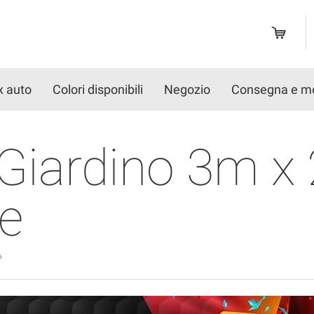
x auto
Colori disponibili
Negozio
Consegna e m
 Giardino 3m x
e
o