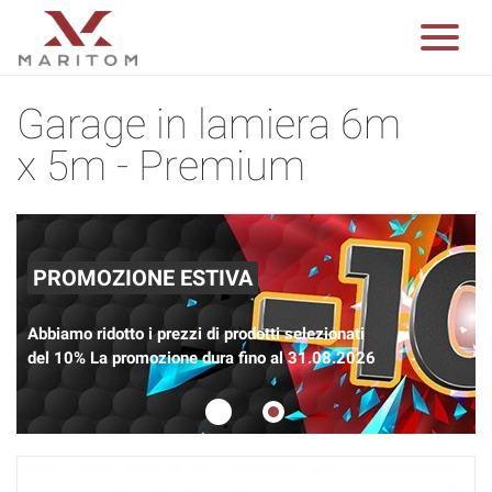
Garage in lamiera 6m
x 5m - Premium
PROMOZIONE ESTIVA
Abbiamo ridotto i prezzi di prodotti selezionati
del 10% La promozione dura fino al 31.08.2026
1
2