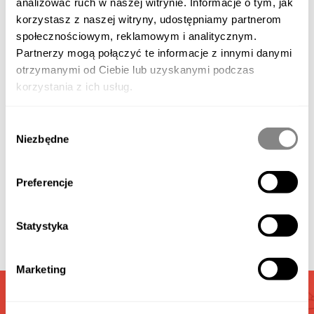
analizować ruch w naszej witrynie. Informacje o tym, jak
korzystasz z naszej witryny, udostępniamy partnerom
społecznościowym, reklamowym i analitycznym.
Partnerzy mogą połączyć te informacje z innymi danymi
otrzymanymi od Ciebie lub uzyskanymi podczas
Descrizione del prodotto
korzystania z ich usług.
Wybór
Elementi aggiuntivi disponibili
Niezbędne
zgody
Preferencje
Galleria
Statystyka
Video
Marketing
CALCOLATORE