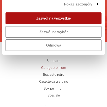
BOX AUTO
Pokaż szczegóły
Calcola il preventivo e acquista il box auto
Zezwól na wszystkie
VAI
Zezwól na wybór
Odmowa
Offerta
Standard
Garage premium
Box auto retrò
Casette da giardino
Box per rifiuti
Speciale