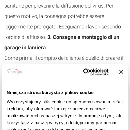
sanitarie per prevenire la diffusione del virus. Per
questo motivo, la consegna potrebbe essere
leggermente prorogata. Eseguiamo i lavori secondo
l'ordine di afflusso.
3. Consegna e montaggio di un
garage in lamiera
Come prima, il compito del cliente è quello di creare il
terreno per il garage (maggiori informazioni su
https://www.maritom.it/piano-di-posa-box-
auto.html
). Il team di assemblaggio arriva all'indirizzo
Niniejsza strona korzysta z plików cookie
indicato. Non devi partecipare all'assemblaggio
Wykorzystujemy pliki cookie do spersonalizowania treści
i reklam, aby oferować funkcje społecznościowe i
- tutto ciò che devi fare è indicare il luogo in cui il
analizować ruch w naszej witrynie. Informacje o tym, jak
garage deve essere allestito e l'equipaggio farà il
korzystasz z naszej witryny, udostępniamy partnerom
społecznościowym, reklamowym i analitycznym.