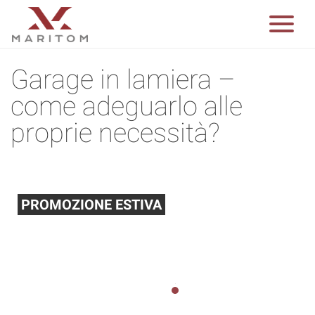
Garage in lamiera –
come adeguarlo alle
proprie necessità?
PROMOZIONE ESTIVA
Abbiamo ridotto i prezzi di prodotti selezionati
del 10% La promozione dura fino al 31.08.2026
1
2