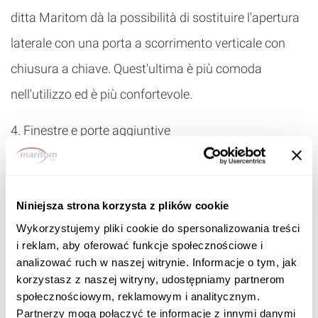
ditta Maritom dà la possibilità di sostituire l'apertura
laterale con una porta a scorrimento verticale con
chiusura a chiave. Quest'ultima è più comoda
nell'utilizzo ed è più confortevole.
4. Finestre e porte aggiuntive
Questa offerta è destinata a tutti quelli che vogliono
entrare nel garage da un altro lato della costruzione.
Niniejsza strona korzysta z plików cookie
Le porte aggiuntive per il garage in lamiera vengono
Wykorzystujemy pliki cookie do spersonalizowania treści
realizzate nello spazio indicato dal cliente. Su
i reklam, aby oferować funkcje społecznościowe i
analizować ruch w naszej witrynie. Informacje o tym, jak
richiesta del cliente realizziamo anche le finestre, vale
korzystasz z naszej witryny, udostępniamy partnerom
la pena prendere in considerazione la loro
społecznościowym, reklamowym i analitycznym.
Partnerzy mogą połączyć te informacje z innymi danymi