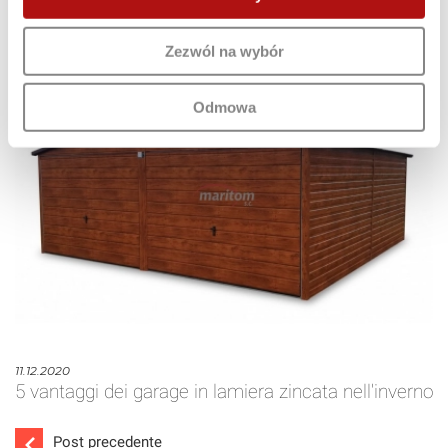
VEDI ALTRI POST
Zezwól na wybór
Odmowa
11.12.2020
5 vantaggi dei garage in lamiera zincata nell'inverno
Post precedente