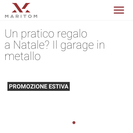
Un pratico regalo
a Natale? Il garage in
metallo
PROMOZIONE ESTIVA
Abbiamo ridotto i prezzi di prodotti selezionati
del 10% La promozione dura fino al 31.08.2026
1
2