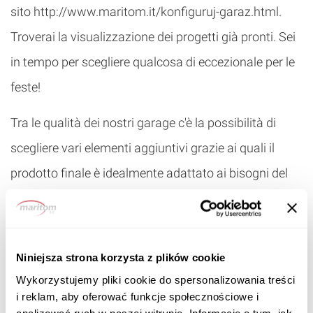
sito
http://www.maritom.it/konfiguruj-garaz.html
.
Troverai la visualizzazione dei progetti già pronti. Sei
in tempo per scegliere qualcosa di eccezionale per le
feste!
Tra le qualità dei nostri garage c'è la possibilità di
scegliere vari elementi aggiuntivi grazie ai quali il
prodotto finale è idealmente adattato ai bisogni del
suo proprietario. È possibile ordinare due diversi tipi di
portoni (classico e basculante), altre finestre e porte,
colori a scelta dalla nostra gamma di colori. Potete
Niniejsza strona korzysta z plików cookie
scegliere il tipo di tetto piano o spiovente, a una o due
Wykorzystujemy pliki cookie do spersonalizowania treści
i reklam, aby oferować funkcje społecznościowe i
falde. Grazie a ciò il regalo sarà proprio come serve.
analizować ruch w naszej witrynie. Informacje o tym, jak