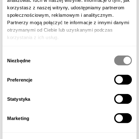
korzystasz z naszej witryny, udostępniamy partnerom
In più, chi lo riceverà non dovrà preoccuparsi del
społecznościowym, reklamowym i analitycznym.
trasporto né del montaggio. Scelta la data della
Partnerzy mogą połączyć te informacje z innymi danymi
otrzymanymi od Ciebie lub uzyskanymi podczas
consegna, un'equipe verrà al posto per montarlo.
korzystania z ich usług.
VEDI ALTRI POST
Wybór
Niezbędne
zgody
Preferencje
Statystyka
Marketing