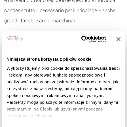
e dal vento. Creato secondo le specifiche individuali
contiene tutto il necessario per il bricolage - anche
grandi tavole e ampi macchinari.
Basta progettare individualmente la grandezza e la
forma del garage in lamiera per non dover rinunciare
al proprio hobby.
Niniejsza strona korzysta z plików cookie
Wykorzystujemy pliki cookie do spersonalizowania treści
L’evasione dell'ordine non richiede molto tempo. La
i reklam, aby oferować funkcje społecznościowe i
realizzazione del garage in lamiera richiede
analizować ruch w naszej witrynie. Informacje o tym, jak
korzystasz z naszej witryny, udostępniamy partnerom
solitamente meno di due settimane (con le misure
społecznościowym, reklamowym i analitycznym.
standard il tempo può anche ridursi), il nostro staff
Partnerzy mogą połączyć te informacje z innymi danymi
otrzymanymi od Ciebie lub uzyskanymi podczas
qualificato impiega letteralmente qualche minuto per
korzystania z ich usług.
l’ancoraggio. L'ordinazione è ugualmente semplice –