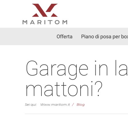
Offerta
Piano di posa per bo
Garage in l
mattoni?
Sei qui:
Www.maritom.it
Blog