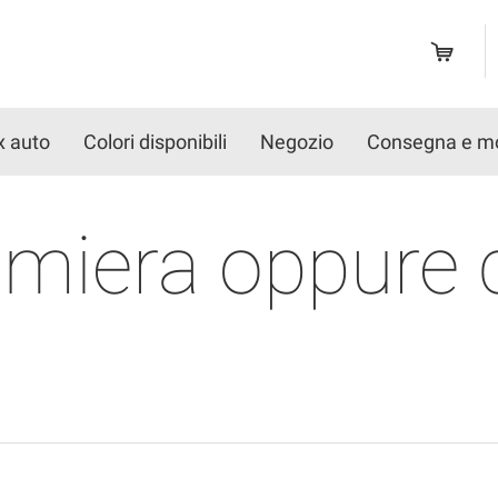
x auto
Colori disponibili
Negozio
Consegna e m
amiera oppure c