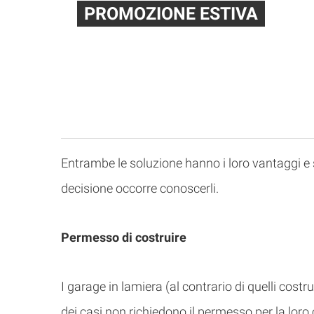
PROMOZIONE ESTIVA
Abbiamo ridotto i prezzi di prodotti se
del 10% La promozione dura fino al 3
Entrambe le soluzione hanno i loro vantaggi e 
decisione occorre conoscerli.
Permesso di costruire
I garage in lamiera (al contrario di quelli cost
dei casi non richiedono il permesso per la loro 