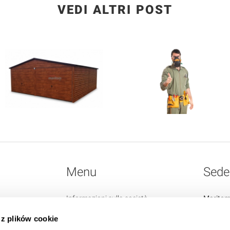
VEDI ALTRI POST
Menu
Sede 
Informazioni sulla società
Maritom
Contatti
32-410 
 z plików cookie
Regolamento