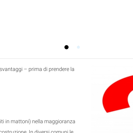
lezionati
1.08.2026
1
2
svantaggi – prima di prendere la
ruiti in mattoni) nella maggioranza
costruzione. In diversi comuni le