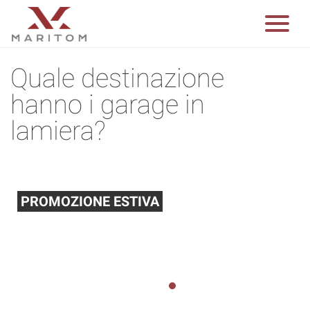
Quale destinazione
hanno i garage in
lamiera?
PROMOZIONE ESTIVA
Abbiamo ridotto i prezzi di prodotti selezionati
del 10% La promozione dura fino al 31.08.2026
1
2